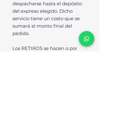
despacharse hasta el depósito
del expreso elegido. Dicho
servicio tiene un costo que se
sumará al monto final del
pedido.
Los RETIROS se hacen o por
nuestro store o directamente
desde nuestra fábrica.
SOBRE NOSOTROS:
No somos importadores ni
resellers, SOMOS
FÁBRICANTES. Todos nuestros
diseños se producen
enteramente en nuestra planta
industrial bajo los más rigurosos
estándares de calidad. Nuestra