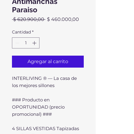
Antimanchas
Paraiso
Precio
Precio
 $ 620.900,00 
$ 460.000,00
de
oferta
Cantidad
*
Agregar al carrito
INTERLIVING ® — La casa de
los mejores sillones
### Producto en
OPORTUNIDAD (precio
promocional) ###
4 SILLAS VESTIDAS Tapizadas