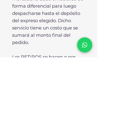
forma diferencial para luego
despacharse hasta el depósito
del expreso elegido. Dicho
servicio tiene un costo que se
sumará al monto final del
pedido.
Los RETIROS se hacen o por
nuestro store o directamente
desde nuestra fábrica.
SOBRE NOSOTROS:
No somos importadores ni
resellers, SOMOS
FÁBRICANTES. Todos nuestros
diseños se producen
enteramente en nuestra planta