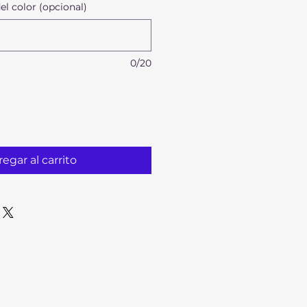
l color (opcional)
0/20
egar al carrito