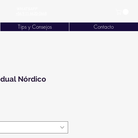
WHATSAPP
Ingresá / Registrate
+54 9 11 4420-0448
Tips y Consejos
Contacto
vidual Nórdico
io