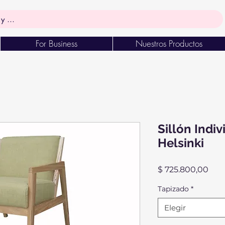
For Business
Nuestros Productos
Sillón Indi
Helsinki
Prec
$ 725.800,00
Tapizado
*
Elegir