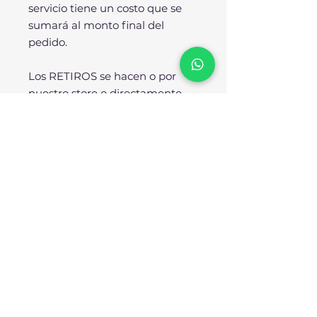
servicio tiene un costo que se
sumará al monto final del
pedido.
Los RETIROS se hacen o por
nuestro store o directamente
desde nuestra fábrica.
SOBRE NOSOTROS:
No somos importadores ni
resellers, SOMOS
FÁBRICANTES. Todos nuestros
diseños se producen
enteramente en nuestra planta
industrial bajo los más rigurosos
estándares de calidad. Nuestra
reputación avala nuestro
compromiso para con el cliente.