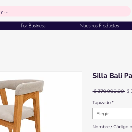
For Business
Nuestros Productos
Silla Bali P
Pr
 $ 370.900,00 
$ 
Tapizado
*
Elegir
Nombre / Código de