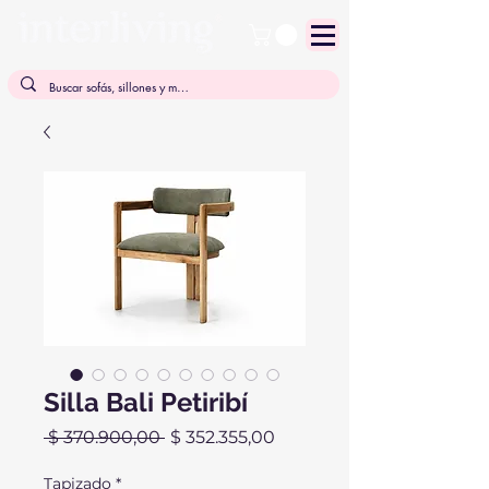
Silla Bali Petiribí
Precio
Precio
 $ 370.900,00 
$ 352.355,00
de
oferta
Tapizado
*