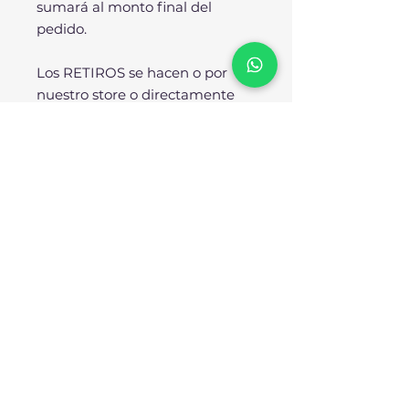
sumará al monto final del
pedido.
Los RETIROS se hacen o por
nuestro store o directamente
desde nuestra fábrica.
SOBRE NOSOTROS:
No somos importadores ni
resellers, SOMOS
FÁBRICANTES. Todos nuestros
diseños se producen
enteramente en nuestra planta
industrial bajo los más rigurosos
estándares de calidad. Nuestra
reputación avala nuestro
compromiso para con el cliente.
Trabajamos arduamente para