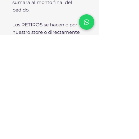
sumará al monto final del
pedido.
Los RETIROS se hacen o por
nuestro store o directamente
desde nuestra fábrica.
SOBRE NOSOTROS:
No somos importadores ni
resellers, SOMOS
FÁBRICANTES. Todos nuestros
diseños se producen
enteramente en nuestra planta
industrial bajo los más rigurosos
estándares de calidad. Nuestra
reputación avala nuestro
compromiso para con el cliente.
Trabajamos arduamente para