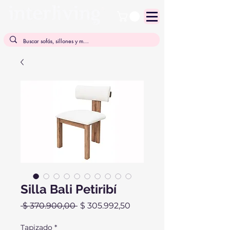
Silla Bali Petiribí
Precio
Precio
 $ 370.900,00 
$ 305.992,50
de
oferta
Tapizado
*