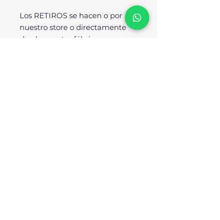
Los RETIROS se hacen o por
nuestro store o directamente
desde nuestra fábrica.
SOBRE NOSOTROS:
No somos importadores ni
resellers, SOMOS
FÁBRICANTES. Todos nuestros
diseños se producen
enteramente en nuestra planta
industrial bajo los más rigurosos
estándares de calidad. Nuestra
reputación avala nuestro
compromiso para con el cliente.
Trabajamos arduamente para
mejorar nuestro servicio a
diario.