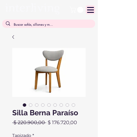
Silla Berna Paraíso
Precio
Precio
 $ 220.900,00 
$ 176.720,00
de
oferta
Tapizado
*