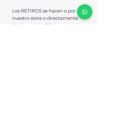
Los RETIROS se hacen o por
nuestro store o directamente
desde nuestra fábrica.
SOBRE NOSOTROS:
No somos importadores ni
resellers, SOMOS
FÁBRICANTES. Todos nuestros
diseños se producen
enteramente en nuestra planta
industrial bajo los más rigurosos
estándares de calidad. Nuestra
reputación avala nuestro
compromiso para con el cliente.
Trabajamos arduamente para
mejorar nuestro servicio a
diario.