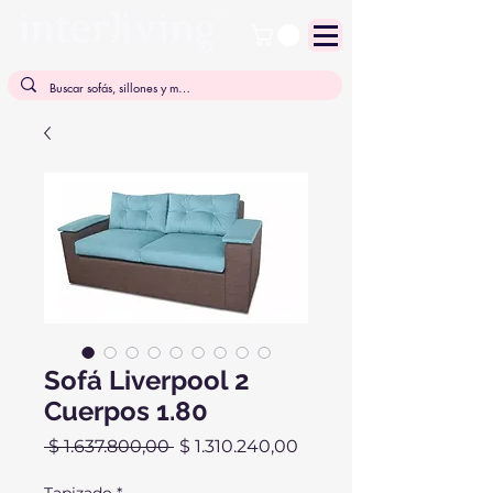
Sofá Liverpool 2
Cuerpos 1.80
Precio
Precio
 $ 1.637.800,00 
$ 1.310.240,00
de
oferta
Tapizado
*