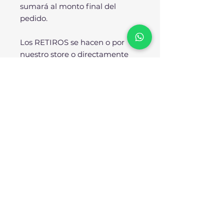
sumará al monto final del
pedido.
Los RETIROS se hacen o por
nuestro store o directamente
desde nuestra fábrica.
SOBRE NOSOTROS:
No somos importadores ni
resellers, SOMOS
FÁBRICANTES. Todos nuestros
diseños se producen
enteramente en nuestra planta
industrial bajo los más rigurosos
estándares de calidad. Nuestra
reputación avala nuestro
compromiso para con el cliente.
Trabajamos arduamente para