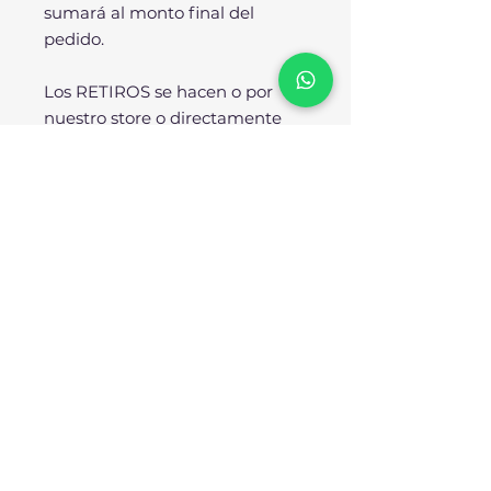
sumará al monto final del
pedido.
Los RETIROS se hacen o por
nuestro store o directamente
desde nuestra fábrica.
SOBRE NOSOTROS:
No somos importadores ni
resellers, SOMOS
FÁBRICANTES. Todos nuestros
diseños se producen
enteramente en nuestra planta
industrial bajo los más rigurosos
estándares de calidad. Nuestra
reputación avala nuestro
compromiso para con el cliente.
Trabajamos arduamente para