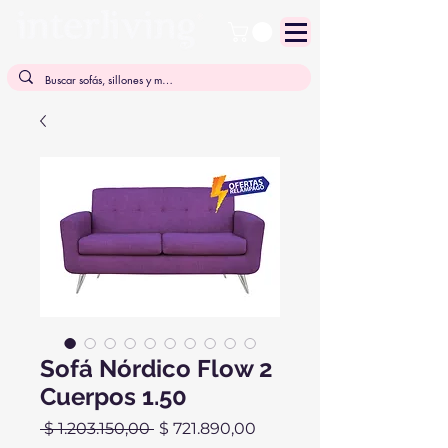
Sofá Nórdico Flow 2
Cuerpos 1.50
Precio
Precio
 $ 1.203.150,00 
$ 721.890,00
de