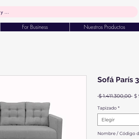
For Business
Nuestros Productos
Sofá París 
Pr
 $ 1.411.300,00 
$ 
Tapizado
*
Elegir
Nombre / Código de