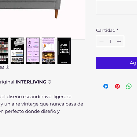
Cantidad
*
Agr
es ®
Original
INTERLIVING ®
del diseño escandinavo: ligereza
e y un aire vintage que nunca pasa de
ón perfecto donde diseño y